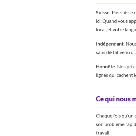
Suisse.
Pas suisse d
ici. Quand vous ap
local, et votre langu
Indépendant.
Nous 
sans diktat venu d’u
Honnête.
Nos prix 
lignes qui cachent l
Ce qui nous 
Chaque fois qu’un cl
son problème rapide
travail.