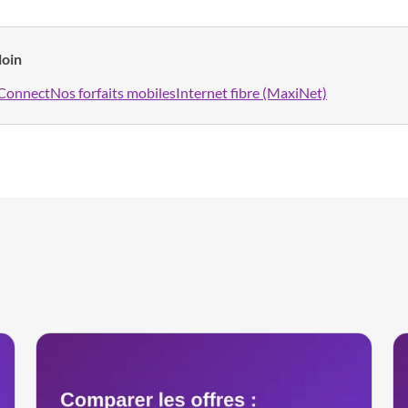
loin
Connect
Nos forfaits mobiles
Internet fibre (MaxiNet)