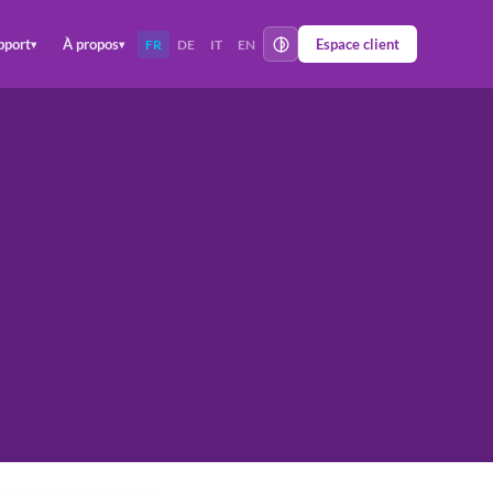
pport
À propos
Espace client
FR
DE
IT
EN
▾
▾