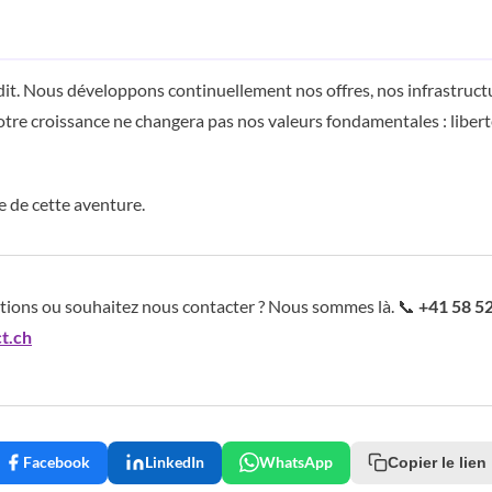
t. Nous développons continuellement nos offres, nos infrastructu
tre croissance ne changera pas nos valeurs fondamentales : libert
e de cette aventure.
tions ou souhaitez nous contacter ? Nous sommes là. 📞
+41 58 5
t.ch
Facebook
LinkedIn
WhatsApp
Copier le lien