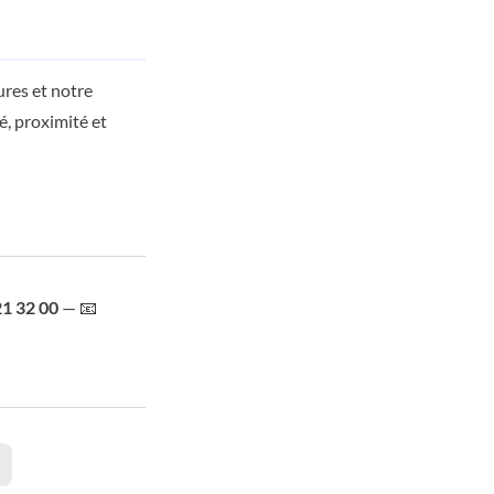
res et notre
é, proximité et
21 32 00
— 📧