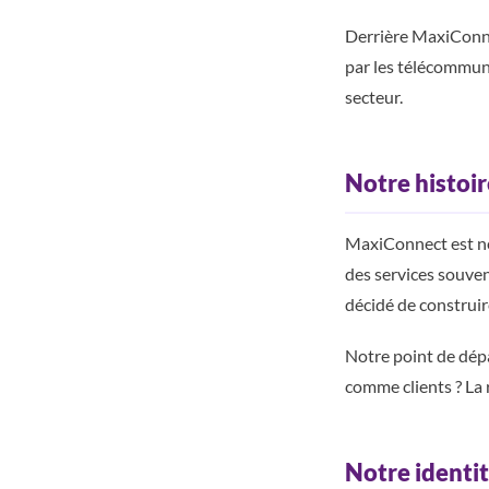
Derrière MaxiConne
par les télécommuni
secteur.
Notre histoir
MaxiConnect est né
des services souven
décidé de construir
Notre point de dép
comme clients ? La 
Notre identi