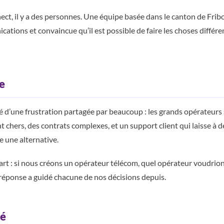
ct, il y a des personnes. Une équipe basée dans le canton de Frib
cations et convaincue qu’il est possible de faire les choses diffé
e
 d’une frustration partagée par beaucoup : les grands opérateurs
t chers, des contrats complexes, et un support client qui laisse à 
e une alternative.
art : si nous créons un opérateur télécom, quel opérateur voudrio
réponse a guidé chacune de nos décisions depuis.
té