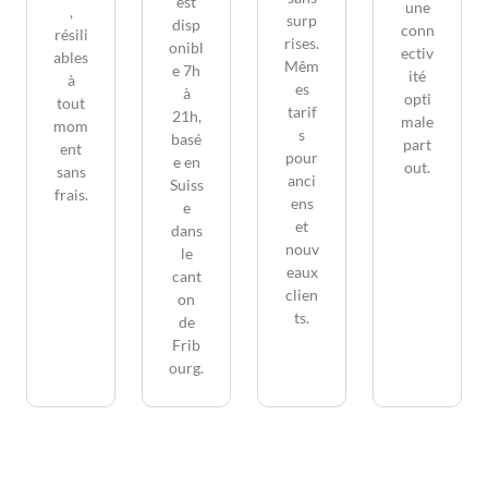
est
une
,
surp
disp
conn
résili
rises.
onibl
ectiv
ables
Mêm
e 7h
ité
à
es
à
opti
tout
tarif
21h,
male
mom
s
basé
part
ent
pour
e en
out.
sans
anci
Suiss
frais.
ens
e
et
dans
nouv
le
eaux
cant
clien
on
ts.
de
Frib
ourg.