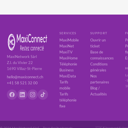
SERVICES
SUPPORT
F
Ohana vétérinaire Sàrl
MaxiMobile
Ouvrir un
P
MaxiNet
ticket
P
MaxiTV
Base de
f
Fermobat Cuisines Sàrl
MaxiNetwork Sàrl
MaxiHome
connaissances
E
Z.I. du Vivier 22
Téléphonie
Conditions
1690 Villaz-St-Pierre
H
Business
générales
Renault Retail
L
MaxiData
Nos
hello@maxiconnect.ch
Group Suisse SA
·
Tarifs
partenaires
+41 58 521 32 00
1
Idealis Conseils SA
mobile
Blog /
Tarifs
Actualités
téléphonie
Granger Médical SA
fixe
© 2026 MaxiNetwork Sàrl — Tous droits réservés
🇨🇭 Fièrement Suisse