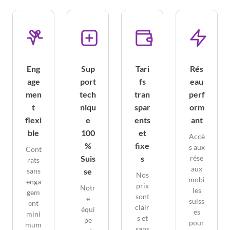
Eng
Sup
Tari
Rés
age
port
fs
eau
men
tech
tran
perf
t
niqu
spar
orm
flexi
e
ents
ant
ble
100
et
Accè
%
fixe
s aux
Cont
Suis
s
rése
rats
aux
se
sans
Nos
mobi
enga
prix
Notr
les
gem
sont
e
suiss
ent
clair
équi
es
mini
s et
pe
pour
mum
sans