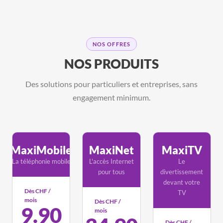
NOS OFFRES
NOS PRODUITS
Des solutions pour particuliers et entreprises, sans
engagement minimum.
MaxiMobile
MaxiNet
MaxiTV
La téléphonie mobile
L'accès Internet
Le
pour tous
divertissement
devant votre
Dès CHF /
TV
mois
Dès CHF /
9.90
mois
Dès CHF /