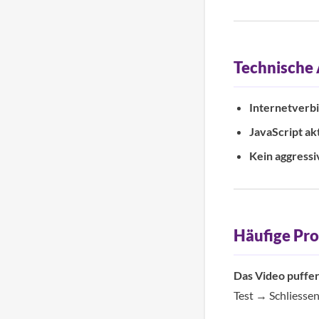
Technische
Internetverb
JavaScript akt
Kein aggress
Häufige Pr
Das Video puffer
Test → Schliesse