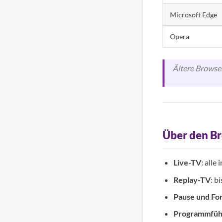
Microsoft Edge
Opera
Ältere Browser
Über den B
Live-TV
: all
Replay-TV
: b
Pause und Fo
Programmfüh