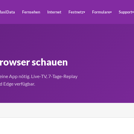
axiData
Fernsehen
Internet
Festnetz
Formulare
Support
▾
▾
▾
rowser schauen
ine App nötig. Live-TV, 7-Tage-Replay
d Edge verfügbar.