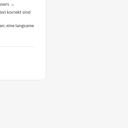
wsers →
en korrekt sind
an; eine langsame