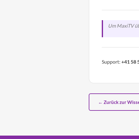
Um MaxiTV übe
Support:
+41 58 
← Zurück zur Wis