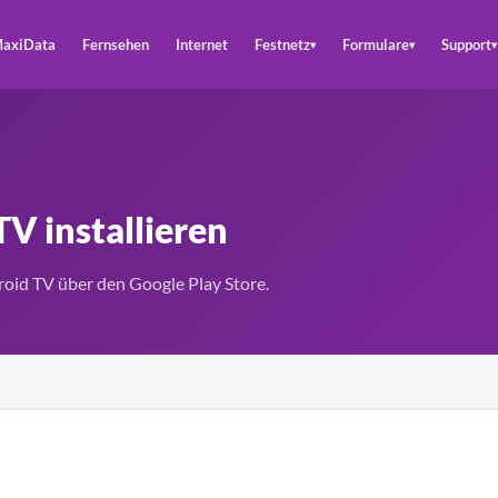
axiData
Fernsehen
Internet
Festnetz
Formulare
Support
▾
▾
▾
V installieren
roid TV über den Google Play Store.