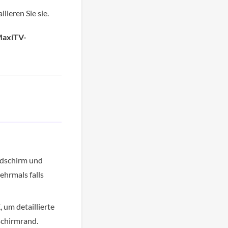
lieren Sie sie.
axiTV-
ldschirm und
ehrmals falls
K
, um detaillierte
schirmrand.