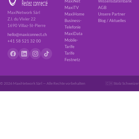
MaxiNet
Wissensdatenbank
MaxiTV
AGB
MaxiNetwork Sàrl
MaxiHome
Unsere Partner
Z.I. du Vivier 22
Business-
Blog / Aktuelles
1690 Villaz-St-Pierre
Telefonie
MaxiData
hello@maxiconnect.ch
Mobile-
+41 58 521 32 00
Tarife
Tarife
Festnetz
© 2026 MaxiNetwork Sàrl — Alle Rechte vorbehalten
🇨🇭 Stolz Schweizer