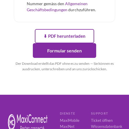
Nummer gemäss den
Allgemeinen
Geschäftsbedingungen
durchzuführen.
⬇ PDF herunterladen
Formular senden
Der Download erstellt das PDF ohne es zu senden — Sie können es
ausdrucken, unterschreiben und an uns zurückschicken.
DIENSTE
SUPPORT
MaxiMobile
Ticket öffnen
MaxiNet
Wissensdatenbank