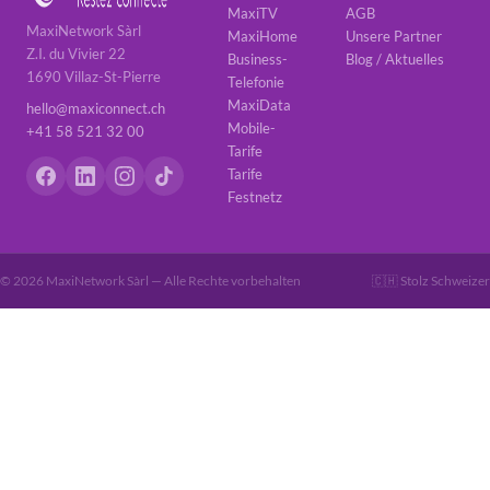
MaxiTV
AGB
MaxiNetwork Sàrl
MaxiHome
Unsere Partner
Z.I. du Vivier 22
Business-
Blog / Aktuelles
1690 Villaz-St-Pierre
Telefonie
MaxiData
hello@maxiconnect.ch
Mobile-
+41 58 521 32 00
Tarife
Tarife
Festnetz
© 2026 MaxiNetwork Sàrl — Alle Rechte vorbehalten
🇨🇭 Stolz Schweizer