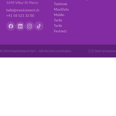
1690 Villaz-St-Pierre
Telefonie
MaxiData
hello@maxiconnect.ch
Mobile-
+41 58 521 32 00
Tarife
Tarife
Festnetz
© 2026 MaxiNetwork Sàrl — Alle Rechte vorbehalten
🇨🇭 Stolz Schweizer