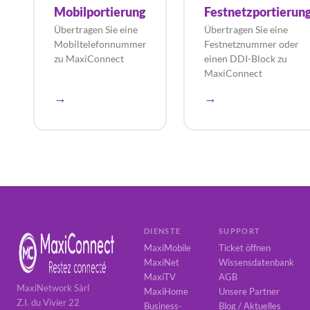
Mobilportierung
Festnetzportierun
Übertragen Sie eine
Übertragen Sie eine
Mobiltelefonnummer
Festnetznummer oder
zu MaxiConnect
einen DDI-Block zu
MaxiConnect
→
→
DIENSTE
SUPPORT
MaxiMobile
Ticket öffnen
MaxiNet
Wissensdatenbank
MaxiTV
AGB
MaxiNetwork Sàrl
MaxiHome
Unsere Partner
Z.I. du Vivier 22
Business-
Blog / Aktuelles