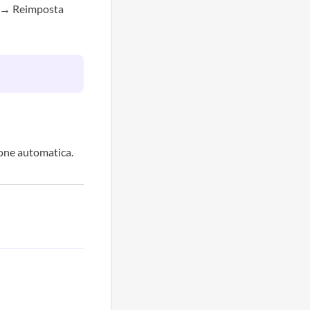
za → Reimposta
ione automatica.