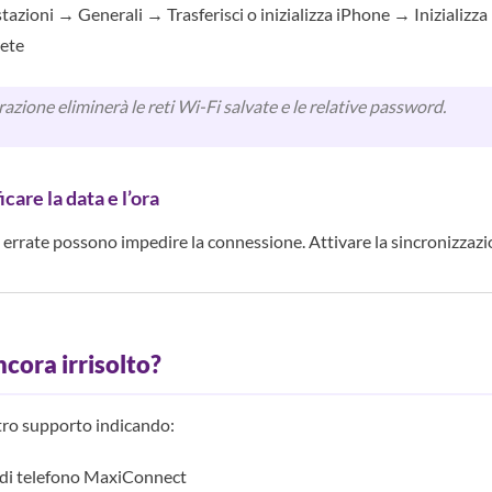
azioni → Generali → Trasferisci o inizializza iPhone → Inizializ
rete
zione eliminerà le reti Wi-Fi salvate e le relative password.
care la data e l’ora
 errate possono impedire la connessione. Attivare la sincronizzaz
cora irrisolto?
tro supporto indicando:
 di telefono MaxiConnect