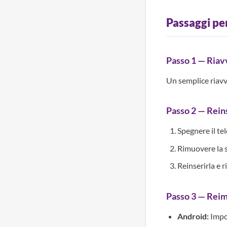
Passaggi per
Passo 1 — Riavv
Un semplice riavv
Passo 2 — Rein
Spegnere il te
Rimuovere la 
Reinserirla e r
Passo 3 — Reimp
Android:
Impo