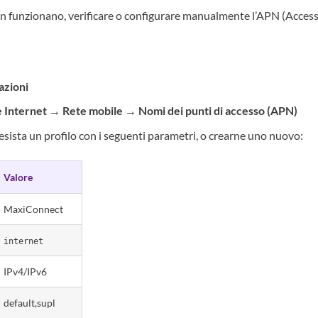
non funzionano, verificare o configurare manualmente l’APN (Acces
azioni
e Internet
→
Rete mobile
→
Nomi dei punti di accesso (APN)
 esista un profilo con i seguenti parametri, o crearne uno nuovo:
Valore
MaxiConnect
internet
IPv4/IPv6
default,supl