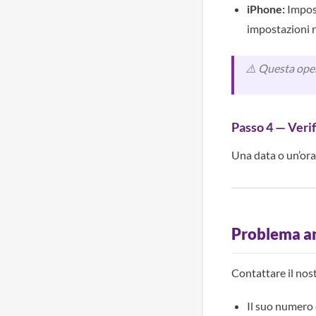
iPhone:
Impost
impostazioni 
⚠️ Questa opera
Passo 4 — Verifi
Una data o un’ora
Problema an
Contattare il nos
Il suo numero