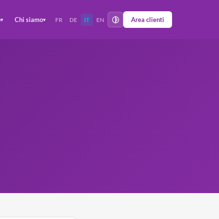
o
Chi siamo
Area clienti
FR
DE
IT
EN
▾
▾