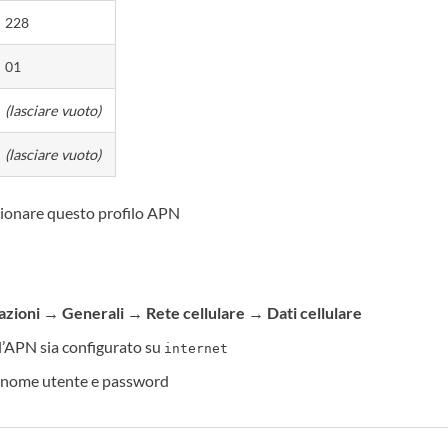
228
01
(lasciare vuoto)
(lasciare vuoto)
zionare questo profilo APN
azioni
→
Generali
→
Rete cellulare
→
Dati cellulare
 l’APN sia configurato su
internet
i nome utente e password