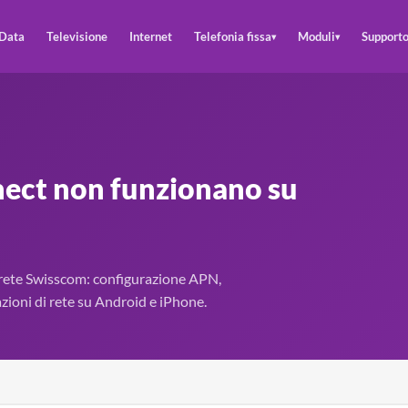
Data
Televisione
Internet
Telefonia fissa
Moduli
Support
▾
▾
ect non funzionano su
a rete Swisscom: configurazione APN,
azioni di rete su Android e iPhone.