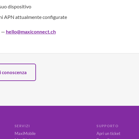
 suo dispositivo
ni APN attualmente configurate
—
hello@maxiconnect.ch
di conoscenza
SERVIZI
SUPPORTO
MaxiMobile
Apri un ticket