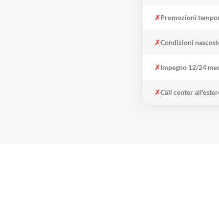
✗
Promozioni tempo
✗
Condizioni nascost
✗
Impegno 12/24 mes
✗
Call center all'este