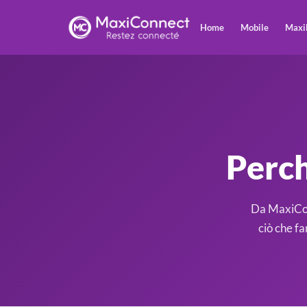
Home
Mobile
Maxi
Perch
Da MaxiConn
ciò che f