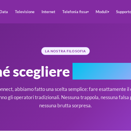
Data
Televisione
Internet
Telefonia fissa
Moduli
Support
▾
▾
LA NOSTRA FILOSOFIA
é scegliere
MaxiCon
ect, abbiamo fatto una scelta semplice: fare esattamente il 
anno gli operatori tradizionali. Nessuna trappola, nessuna falsa
nessuna brutta sorpresa.