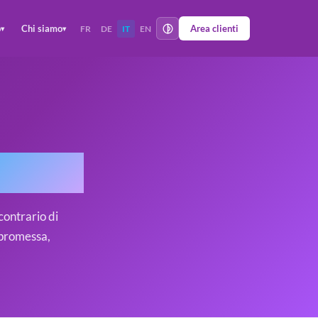
o
Chi siamo
Area clienti
FR
DE
IT
EN
▾
▾
nect?
contrario di
 promessa,