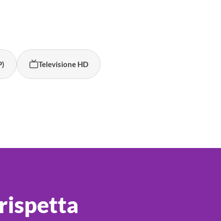
P)
Televisione HD
rispetta