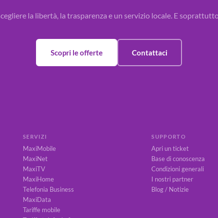
egliere la libertà, la trasparenza e un servizio locale. E soprattutt
Scopri le offerte
Contattaci
SERVIZI
SUPPORTO
MaxiMobile
Apri un ticket
MaxiNet
Base di conoscenza
MaxiTV
Condizioni generali
MaxiHome
I nostri partner
Telefonia Business
Blog / Notizie
MaxiData
Tariffe mobile