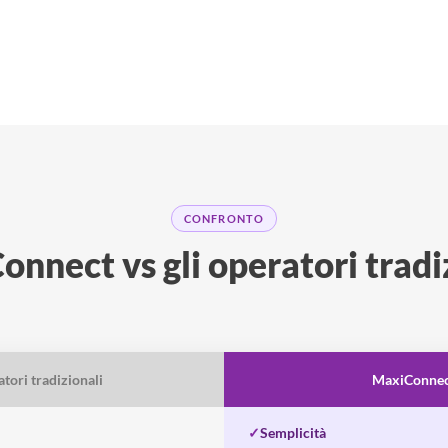
CONFRONTO
nnect vs gli operatori tradi
tori tradizionali
MaxiConne
✓
Semplicità