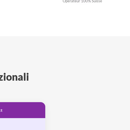
Opérateur 100% Suisse
zionali
ct