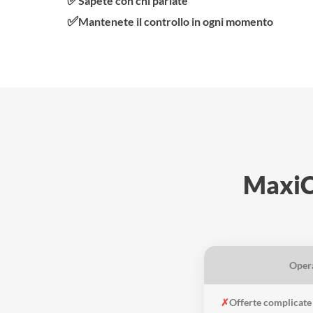
Sapete con chi parlate
✅
Mantenete il controllo in ogni momento
MaxiCo
Opera
✗
Offerte complicate