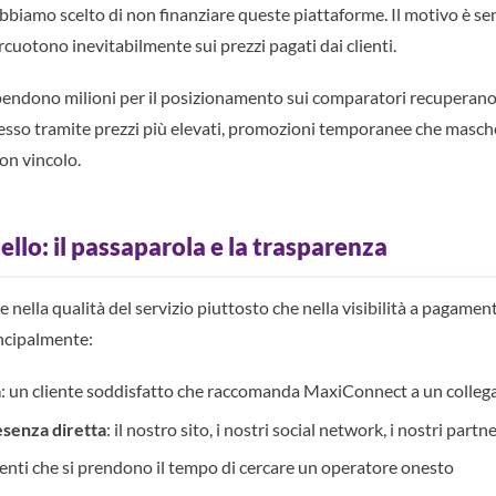
iamo scelto di non finanziare queste piattaforme. Il motivo è sem
rcuotono inevitabilmente sui prezzi pagati dai clienti.
pendono milioni per il posizionamento sui comparatori recuperano 
esso tramite prezzi più elevati, promozioni temporanee che masch
con vincolo.
ello: il passaparola e la trasparenza
 nella qualità del servizio piuttosto che nella visibilità a pagament
incipalmente:
a
: un cliente soddisfatto che raccomanda MaxiConnect a un colleg
esenza diretta
: il nostro sito, i nostri social network, i nostri partn
lienti che si prendono il tempo di cercare un operatore onesto