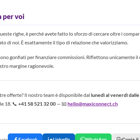
a per voi
ueste righe, è perché avete fatto lo sforzo di cercare oltre i compa
to di noi. È esattamente il tipo di relazione che valorizziamo.
 sono gonfiati per finanziare commissioni. Riflettono unicamente il 
nostro margine ragionevole.
e offerte? Il nostro team è disponibile dal
lunedì al venerdì dalle
le 18. 📞
+41 58 521 32 00
— 📧
hello@maxiconnect.ch
colo
Facebook
LinkedIn
WhatsApp
Copia il 