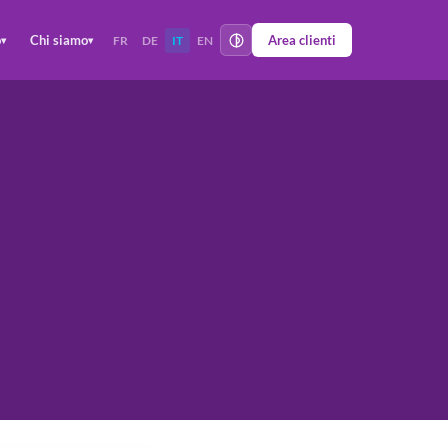
o
Chi siamo
Area clienti
FR
DE
IT
EN
▾
▾