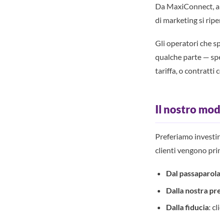
Da MaxiConnect, abb
di marketing si ripe
Gli operatori che s
qualche parte — sp
tariffa, o contratti 
Il nostro mod
Preferiamo investire
clienti vengono pr
Dal passaparol
Dalla nostra pr
Dalla fiducia
: c