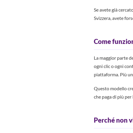
Se avete già cercat
Svizzera, avete for
Come funzion
La maggior parte d
ogni clic o ogni co
piattaforma. Più un
Questo modello crea
che paga di più per l
Perché non v