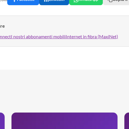
ire
nnect
I nostri abbonamenti mobili
Internet in fibra (MaxiNet)