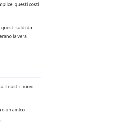
plice: questi costi
questi soldi da
erano la vera
o. I nostri nuovi
a o un amico
er