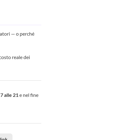
ratori — o perché
costo reale dei
 7 alle 21
e nel fine
link