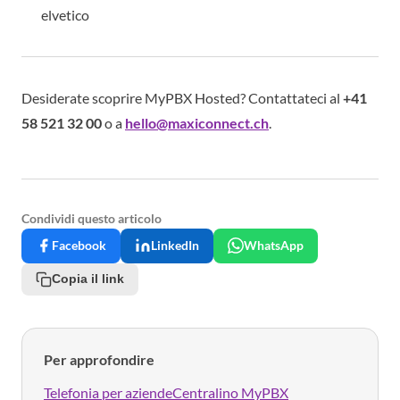
elvetico
Desiderate scoprire MyPBX Hosted? Contattateci al
+41
58 521 32 00
o a
hello@maxiconnect.ch
.
Condividi questo articolo
Facebook
LinkedIn
WhatsApp
Copia il link
Per approfondire
Telefonia per aziende
Centralino MyPBX